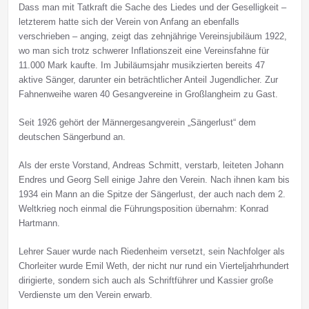
Dass man mit Tatkraft die Sache des Liedes und der Geselligkeit –
letzterem hatte sich der Verein von Anfang an ebenfalls
verschrieben – anging, zeigt das zehnjährige Vereinsjubiläum 1922,
wo man sich trotz schwerer Inflationszeit eine Vereinsfahne für
11.000 Mark kaufte. Im Jubiläumsjahr musikzierten bereits 47
aktive Sänger, darunter ein beträchtlicher Anteil Jugendlicher. Zur
Fahnenweihe waren 40 Gesangvereine in Großlangheim zu Gast.
Seit 1926 gehört der Männergesangverein „Sängerlust“ dem
deutschen Sängerbund an.
Als der erste Vorstand, Andreas Schmitt, verstarb, leiteten Johann
Endres und Georg Sell einige Jahre den Verein. Nach ihnen kam bis
1934 ein Mann an die Spitze der Sängerlust, der auch nach dem 2.
Weltkrieg noch einmal die Führungsposition übernahm: Konrad
Hartmann.
Lehrer Sauer wurde nach Riedenheim versetzt, sein Nachfolger als
Chorleiter wurde Emil Weth, der nicht nur rund ein Vierteljahrhundert
dirigierte, sondern sich auch als Schriftführer und Kassier große
Verdienste um den Verein erwarb.