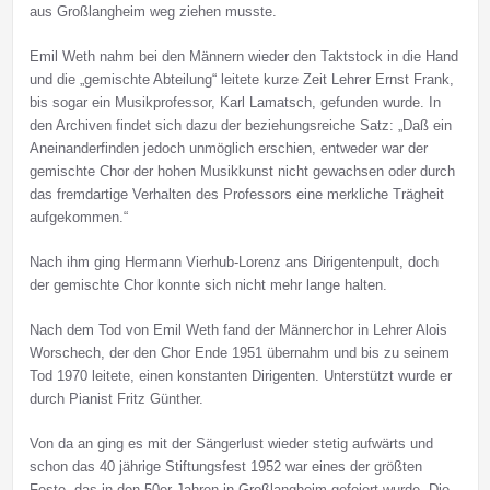
aus Großlangheim weg ziehen musste.
Emil Weth nahm bei den Männern wieder den Taktstock in die Hand
und die „gemischte Abteilung“ leitete kurze Zeit Lehrer Ernst Frank,
bis sogar ein Musikprofessor, Karl Lamatsch, gefunden wurde. In
den Archiven findet sich dazu der beziehungsreiche Satz: „Daß ein
Aneinanderfinden jedoch unmöglich erschien, entweder war der
gemischte Chor der hohen Musikkunst nicht gewachsen oder durch
das fremdartige Verhalten des Professors eine merkliche Trägheit
aufgekommen.“
Nach ihm ging Hermann Vierhub-Lorenz ans Dirigentenpult, doch
der gemischte Chor konnte sich nicht mehr lange halten.
Nach dem Tod von Emil Weth fand der Männerchor in Lehrer Alois
Worschech, der den Chor Ende 1951 übernahm und bis zu seinem
Tod 1970 leitete, einen konstanten Dirigenten. Unterstützt wurde er
durch Pianist Fritz Günther.
Von da an ging es mit der Sängerlust wieder stetig aufwärts und
schon das 40 jährige Stiftungsfest 1952 war eines der größten
Feste, das in den 50er Jahren in Großlangheim gefeiert wurde. Die