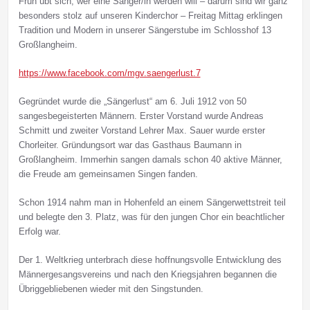
Früh übt sich, wer eine Sänger/in werden will – darum sind wir ganz
besonders stolz auf unseren Kinderchor – Freitag Mittag erklingen
Tradition und Modern in unserer Sängerstube im Schlosshof 13
Großlangheim.
https://www.facebook.com/mgv.saengerlust.7
Gegründet wurde die „Sängerlust“ am 6. Juli 1912 von 50
sangesbegeisterten Männern. Erster Vorstand wurde Andreas
Schmitt und zweiter Vorstand Lehrer Max. Sauer wurde erster
Chorleiter. Gründungsort war das Gasthaus Baumann in
Großlangheim. Immerhin sangen damals schon 40 aktive Männer,
die Freude am gemeinsamen Singen fanden.
Schon 1914 nahm man in Hohenfeld an einem Sängerwettstreit teil
und belegte den 3. Platz, was für den jungen Chor ein beachtlicher
Erfolg war.
Der 1. Weltkrieg unterbrach diese hoffnungsvolle Entwicklung des
Männergesangsvereins und nach den Kriegsjahren begannen die
Übriggebliebenen wieder mit den Singstunden.