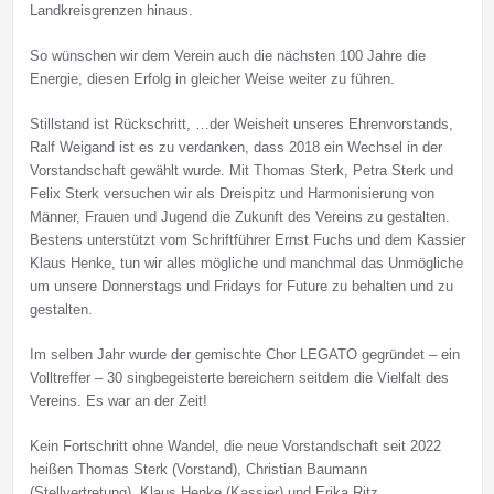
Landkreisgrenzen hinaus.
So wünschen wir dem Verein auch die nächsten 100 Jahre die
Energie, diesen Erfolg in gleicher Weise weiter zu führen.
Stillstand ist Rückschritt, …der Weisheit unseres Ehrenvorstands,
Ralf Weigand ist es zu verdanken, dass 2018 ein Wechsel in der
Vorstandschaft gewählt wurde. Mit Thomas Sterk, Petra Sterk und
Felix Sterk versuchen wir als Dreispitz und Harmonisierung von
Männer, Frauen und Jugend die Zukunft des Vereins zu gestalten.
Bestens unterstützt vom Schriftführer Ernst Fuchs und dem Kassier
Klaus Henke, tun wir alles mögliche und manchmal das Unmögliche
um unsere Donnerstags und Fridays for Future zu behalten und zu
gestalten.
Im selben Jahr wurde der gemischte Chor LEGATO gegründet – ein
Volltreffer – 30 singbegeisterte bereichern seitdem die Vielfalt des
Vereins. Es war an der Zeit!
Kein Fortschritt ohne Wandel, die neue Vorstandschaft seit 2022
heißen Thomas Sterk (Vorstand), Christian Baumann
(Stellvertretung), Klaus Henke (Kassier) und Erika Ritz