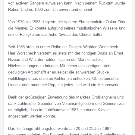
von aktiven Sängern aufweisen kann. Nach seinem Rücktritt wurde
Robert Endres 1990 zum Ehrenvorstand ernannt.
Von 1970 bis 1983 dirigierte der spätere Ehrenchorleiter Oskar Zins
die Männer. Er konnte aufgrund seines musikalischen Wissens und
seiner Fähigkeiten das hohe Niveau des Chores halten.
Seit 1983 steht in erster Reihe als Dirigent Winfried Worschech.
Herr Worschech versteht es stets mit der richtigen Dosis an Ernst,
Niveau und Witz den wilden Haufen der Männerlust zu
Höchstleistungen zu bringen. Mit seiner einzigartigen, stets
geduldigen Art schafft er es selbst die schwersten Stücke
wohlklingend aus unseren Kehlen zu entlocken. Ob historisches
Liedgut oder moderner Pop, ein jedes Lied wird ein Meisterwerk.
Dank der großzügigen Zuwendung des Marktes Großlangheim und
dank zahlreicher Spenden von Vereinsmitgliedern und Gönnern war
es möglich, dass im Jubiläumsjahr 1987 ein neues Klavier
angeschafft werden konnte.
Das 75 jährige Stiftungsfest wurde am 20.und 21.Juni 1987
gebührend gefeiert. Der Festgottesdienst fand in der Turnhalle statt.