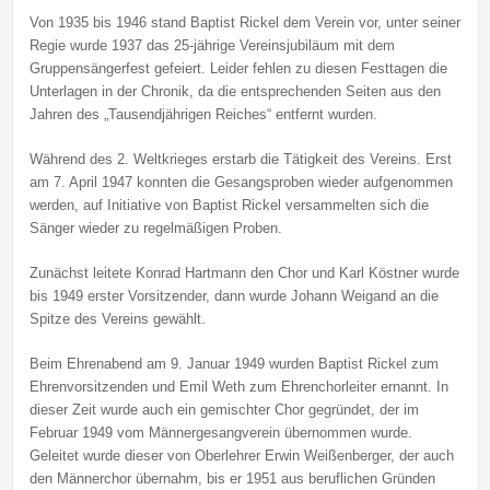
Von 1935 bis 1946 stand Baptist Rickel dem Verein vor, unter seiner
Regie wurde 1937 das 25-jährige Vereinsjubiläum mit dem
Gruppensängerfest gefeiert. Leider fehlen zu diesen Festtagen die
Unterlagen in der Chronik, da die entsprechenden Seiten aus den
Jahren des „Tausendjährigen Reiches“ entfernt wurden.
Während des 2. Weltkrieges erstarb die Tätigkeit des Vereins. Erst
am 7. April 1947 konnten die Gesangsproben wieder aufgenommen
werden, auf Initiative von Baptist Rickel versammelten sich die
Sänger wieder zu regelmäßigen Proben.
Zunächst leitete Konrad Hartmann den Chor und Karl Köstner wurde
bis 1949 erster Vorsitzender, dann wurde Johann Weigand an die
Spitze des Vereins gewählt.
Beim Ehrenabend am 9. Januar 1949 wurden Baptist Rickel zum
Ehrenvorsitzenden und Emil Weth zum Ehrenchorleiter ernannt. In
dieser Zeit wurde auch ein gemischter Chor gegründet, der im
Februar 1949 vom Männergesangverein übernommen wurde.
Geleitet wurde dieser von Oberlehrer Erwin Weißenberger, der auch
den Männerchor übernahm, bis er 1951 aus beruflichen Gründen